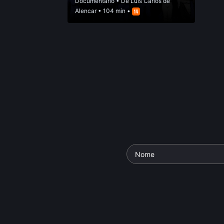
Documentário
• De
Luis Carlos de
Alencar
• 104 min •