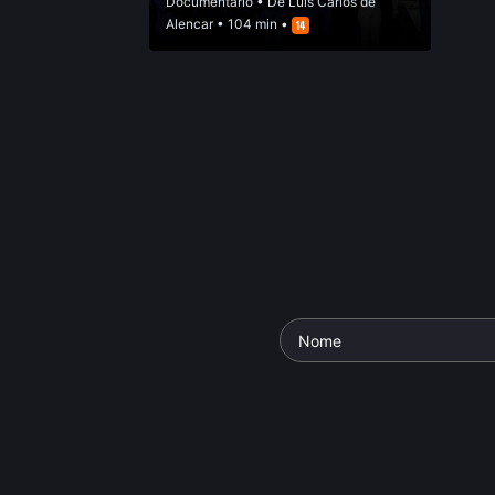
Documentário
• De
Luis Carlos de
Alencar
• 104 min •