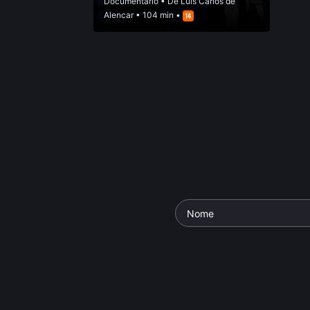
Documentário
• De
Luis Carlos de
Alencar
• 104 min •