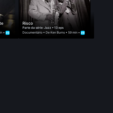
te
Risco
Parte da série:
Jazz
• 13 eps
in •
Documentário
• De
Ken Burns
• 59 min •