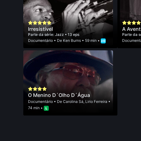
Irresistível
A Avent
Parte da série:
Jazz
• 13 eps
Parte da s
Documentário
• De
Ken Burns
• 59 min •
Documentá
O Menino D´Olho D´Água
Documentário
• De
Carolina Sá
,
Lirio Ferreira
•
74 min •