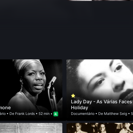
Lady Day - As Várias Faces d
imone
Holiday
rio
• De
Frank Lords
• 52 min •
Documentário
• De
Matthew Seig
• 5