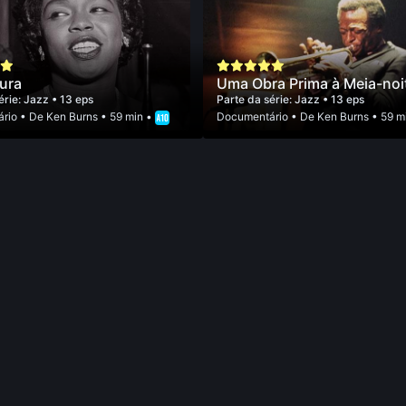
ura
Uma Obra Prima à Meia-noi
érie:
Jazz
• 13 eps
Parte da série:
Jazz
• 13 eps
rio
• De
Ken Burns
• 59 min •
Documentário
• De
Ken Burns
• 59 m