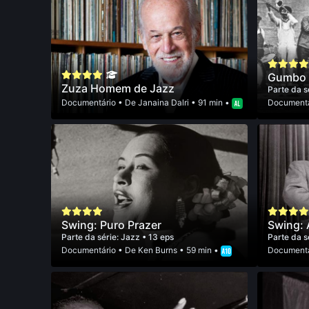
Gumbo
Zuza Homem de Jazz
Parte da s
Documentário
• De
Janaina Dalri
• 91 min •
Documentá
Swing: Puro Prazer
Swing: 
Parte da série:
Jazz
• 13 eps
Parte da s
Documentário
• De
Ken Burns
• 59 min •
Documentá