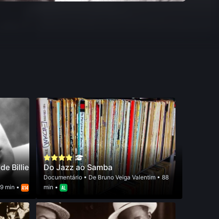
e Billie
Do Jazz ao Samba
Documentário
• De
Bruno Veiga Valentim
• 88
9 min •
min •