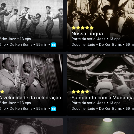
Nossa Língua
érie:
Jazz
• 13 eps
Parte da série:
Jazz
• 13 eps
rio
• De
Ken Burns
• 59 min •
Documentário
• De
Ken Burns
• 59 m
A velocidade da celebração
Suingando com a Mudança
érie:
Jazz
• 13 eps
Parte da série:
Jazz
• 13 eps
rio
• De
Ken Burns
• 59 min •
Documentário
• De
Ken Burns
• 59 m