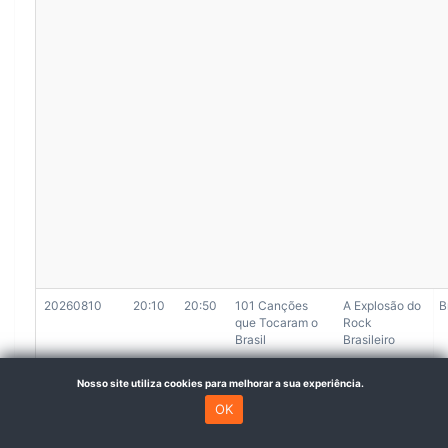
20260810
20:10
20:50
101 Canções
A Explosão do
B
que Tocaram o
Rock
Brasil
Brasileiro
Nosso site utiliza cookies para melhorar a sua experiência.
OK