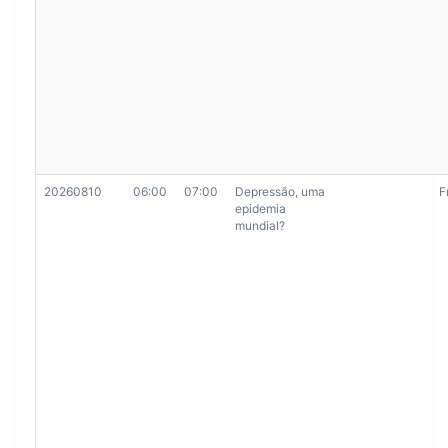
20260810
06:00
07:00
Depressão, uma
F
epidemia
mundial?