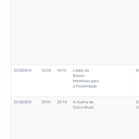
20260810
18:00
19:10
Lobby do
B
Batom:
Memórias para
a Posteridade
20260810
19:10
20:10
A Guerra da
E
Disco Music
U