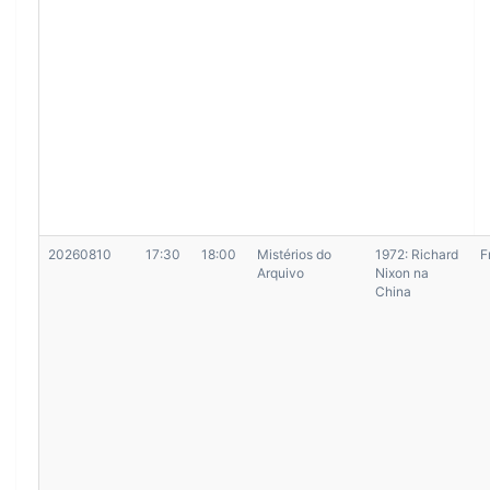
20260810
17:30
18:00
Mistérios do
1972: Richard
F
Arquivo
Nixon na
China