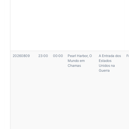
20260809
23:00
00:00
Pearl Harbor, O
A Entrada dos
F
Mundo em
Estados
Chamas
Unidos na
Guerra