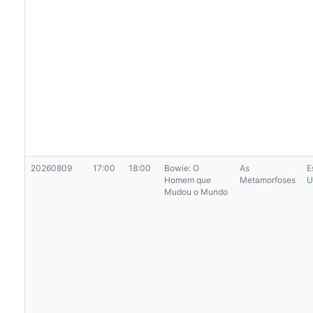
20260809
17:00
18:00
Bowie: O
As
E
Homem que
Metamorfoses
U
Mudou o Mundo