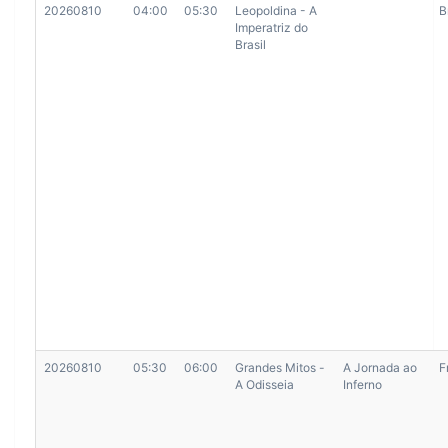
20260810
04:00
05:30
Leopoldina - A
B
Imperatriz do
Brasil
20260810
05:30
06:00
Grandes Mitos -
A Jornada ao
F
A Odisseia
Inferno