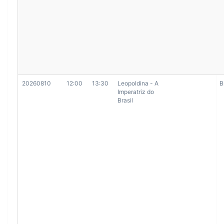
20260810
12:00
13:30
Leopoldina - A
B
Imperatriz do
Brasil