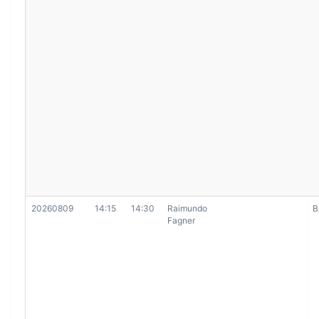
20260809
14:15
14:30
Raimundo
B
Fagner