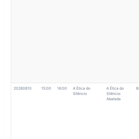
20260810
15:00
16:00
A Ética do
A Ética do
B
Silêncio
Silêncio
Abalada