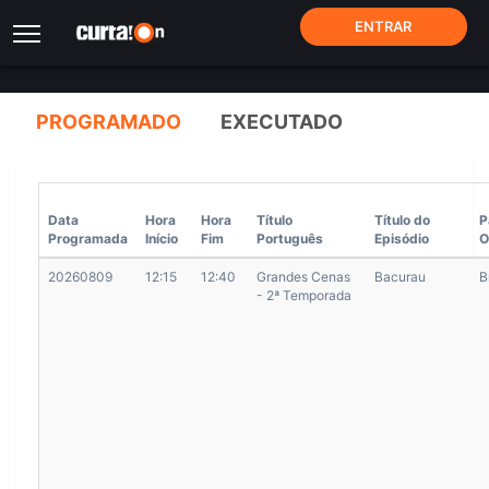
ENTRAR
GRADE DE PROGRAMAÇÃO (FORMATO ANCINE)
PROGRAMADO
EXECUTADO
Data
Hora
Hora
Título
Título do
P
Programada
Início
Fim
Português
Episódio
O
20260809
12:15
12:40
Grandes Cenas
Bacurau
B
- 2ª Temporada