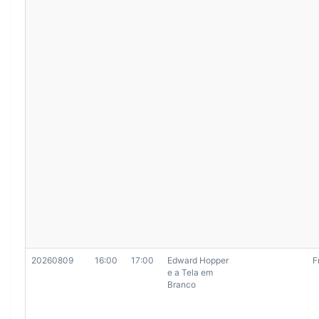
20260809
16:00
17:00
Edward Hopper
F
e a Tela em
Branco