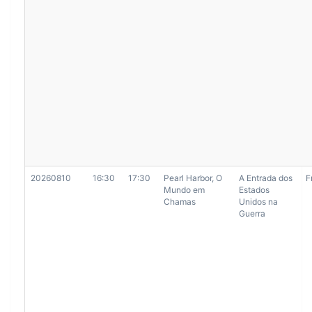
20260810
16:30
17:30
Pearl Harbor, O
A Entrada dos
F
Mundo em
Estados
Chamas
Unidos na
Guerra