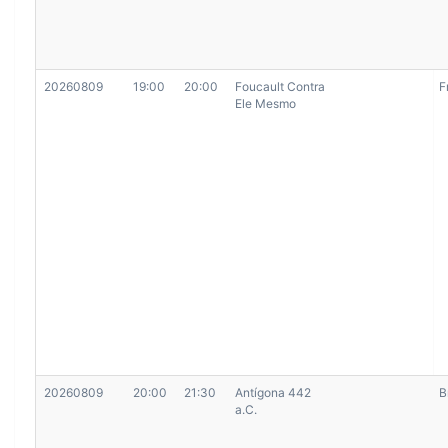
20260809
19:00
20:00
Foucault Contra
F
Ele Mesmo
20260809
20:00
21:30
Antígona 442
B
a.C.