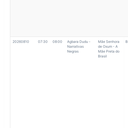
20260810
07:30
08:00
Agbara Dudu -
Mãe Senhora
B
Narrativas
de Oxum - A
Negras
Mãe Preta do
Brasil