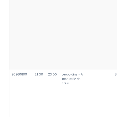
20260809
21:30
23:00
Leopoldina - A
B
Imperatriz do
Brasil