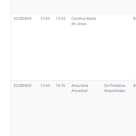
20260809
12:40
13:45
Carolina Maria
B
de Jesus
20260809
13:45
14:15
Amazônia
Os Primeiros
B
Ancestral
Amazônidas