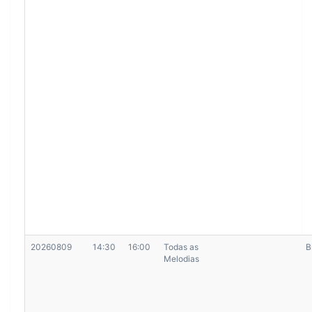
20260809
14:30
16:00
Todas as
B
Melodias