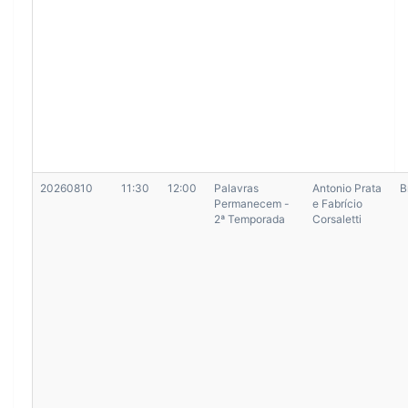
20260810
11:30
12:00
Palavras
Antonio Prata
B
Permanecem -
e Fabrício
2ª Temporada
Corsaletti