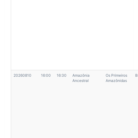
20260810
16:00
16:30
Amazônia
Os Primeiros
B
Ancestral
Amazônidas