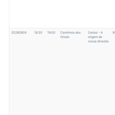
20260809
18:30
19:00
Caminhos dos
Oxóssi - A
B
Orixás
origem de
nossa dinastia