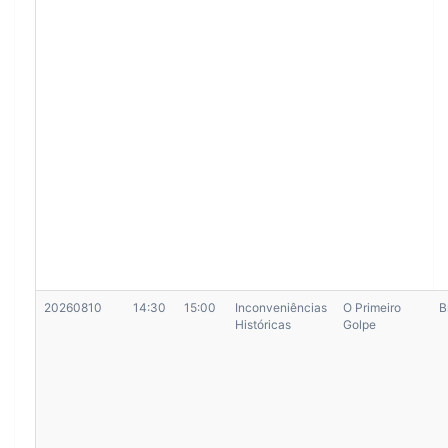
20260810
14:30
15:00
Inconveniências
O Primeiro
B
Históricas
Golpe