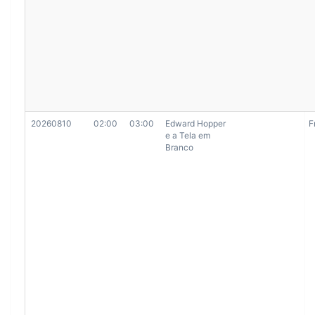
20260810
02:00
03:00
Edward Hopper
F
e a Tela em
Branco