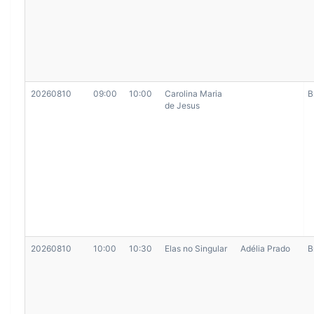
20260810
09:00
10:00
Carolina Maria
B
de Jesus
20260810
10:00
10:30
Elas no Singular
Adélia Prado
B