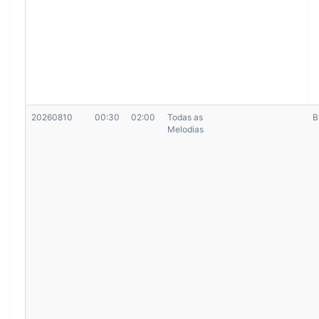
20260810
00:30
02:00
Todas as
B
Melodias