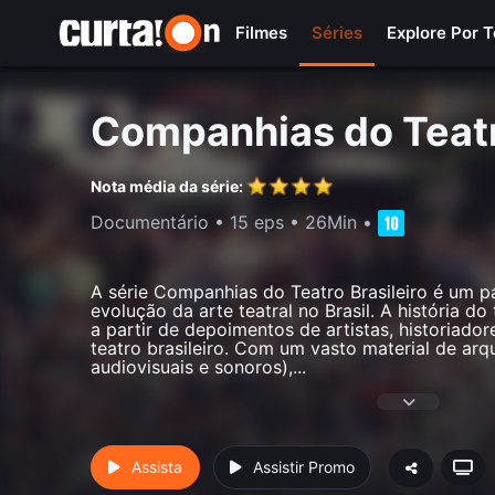
Filmes
Séries
Explore Por 
Companhias do Teatr
Nota média da série:
Documentário
•
15 eps
•
26Min
•
A série Companhias do Teatro Brasileiro é um p
evolução da arte teatral no Brasil. A história do
a partir de depoimentos de artistas, historiado
teatro brasileiro. Com um vasto material de arqu
audiovisuais e sonoros),
...
Assista
Assistir Promo