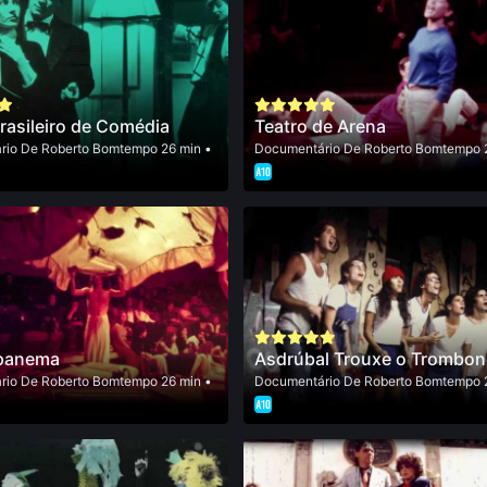
rasileiro de Comédia
Teatro de Arena
rio
De
Roberto Bomtempo
26 min •
Documentário
De
Roberto Bomtempo
Ipanema
Asdrúbal Trouxe o Trombon
rio
De
Roberto Bomtempo
26 min •
Documentário
De
Roberto Bomtempo