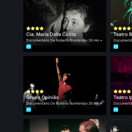
Cia. Maria Della Costa
Teatro B
Documentário
De
Roberto Bomtempo
26 min •
Documentá
Grupo Opinião
Teatro 
Documentário
De
Roberto Bomtempo
26 min •
Documentá