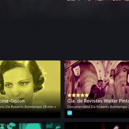
cina-Odilon
Cia. de Revistas Walter Pint
rio
De
Roberto Bomtempo
26 min •
Documentário
De
Roberto Bomtempo