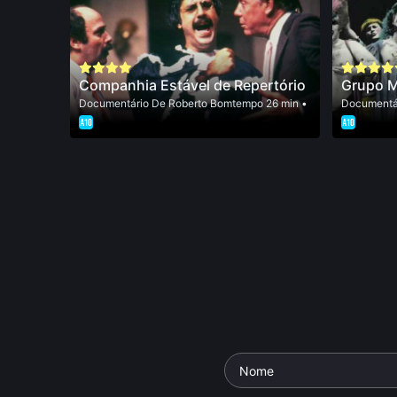
Companhia Estável de Repertório
Grupo 
Documentário
De
Roberto Bomtempo
26 min •
Documentá