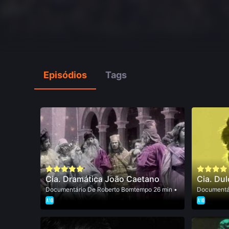
Episódios
Tags
Cia. Dramática João Caetano
Cia. Dul
Documentário
De
Roberto Bomtempo
26 min •
Documentá