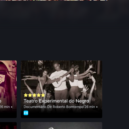
o
Teatro Experimental do Negro
26 min •
Documentário
De
Roberto Bomtempo
26 min •